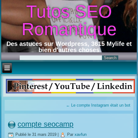
Tutos SEO
Romantique
Des astuces sur Wordpress, 3615 Mylife et
bien d'autres choses
←
Le compte Instagram était un bot
compte seocamp
Publié le
31 mars 2019
|
Par
xavfun