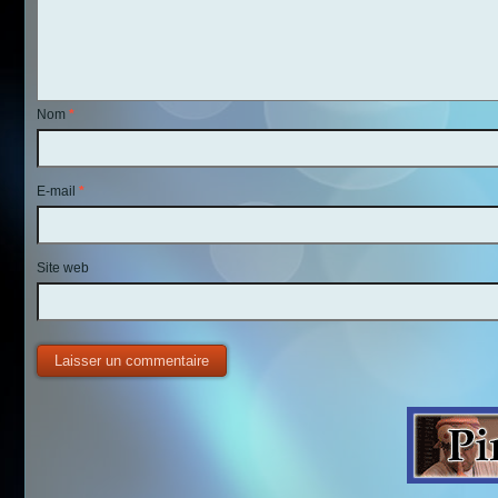
Nom
*
E-mail
*
Site web