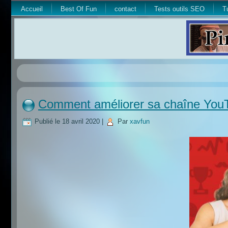
Accueil
Best Of Fun
contact
Tests outils SEO
T
Comment améliorer sa chaîne You
Publié le
18 avril 2020
|
Par
xavfun