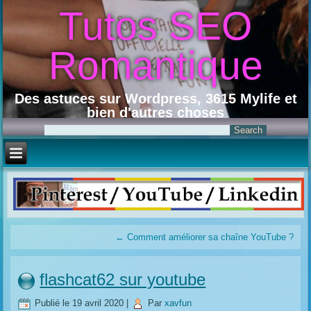
Tutos SEO
Romantique
Des astuces sur Wordpress, 3615 Mylife et
bien d'autres choses
←
Comment améliorer sa chaîne YouTube ?
flashcat62 sur youtube
Publié le
19 avril 2020
|
Par
xavfun