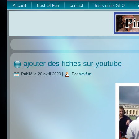
Accueil
Best Of Fun
contact
Tests outils SEO
T
ajouter des fiches sur youtube
Publié le
20 avril 2020
|
Par
xavfun