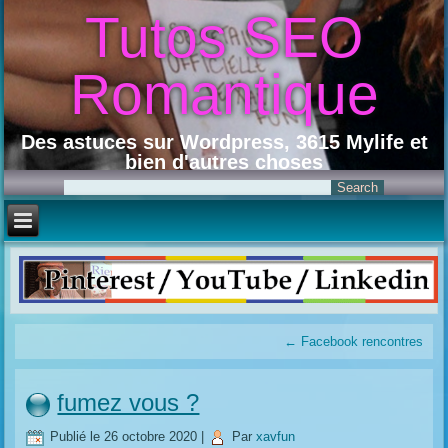
Tutos SEO
Romantique
Des astuces sur Wordpress, 3615 Mylife et
bien d'autres choses
←
Facebook rencontres
fumez vous ?
Publié le
26 octobre 2020
|
Par
xavfun