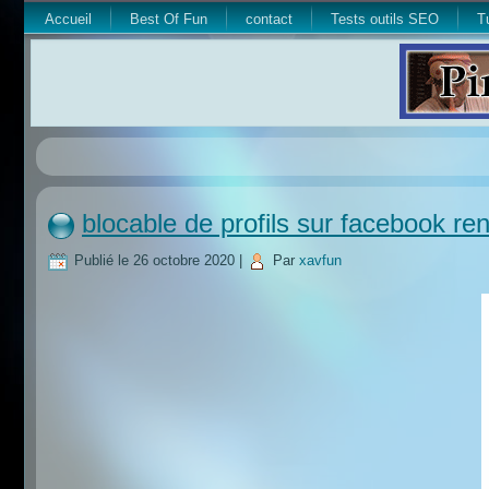
Accueil
Best Of Fun
contact
Tests outils SEO
T
blocable de profils sur facebook re
Publié le
26 octobre 2020
|
Par
xavfun