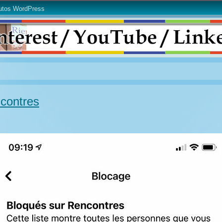
utos WordPress
ncontres