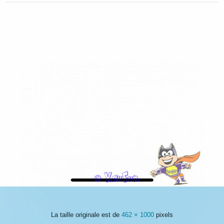
La taille originale est de
462 × 1000
pixels