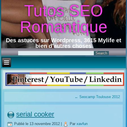
Tutos SEO
Romantique
Des astuces sur Wordpress, 3615 Mylife et
bien d'autres choses
←
Seocamp Toulouse 2012
serial cooker
Publié le
13 novembre 2012
|
Par
xavfun