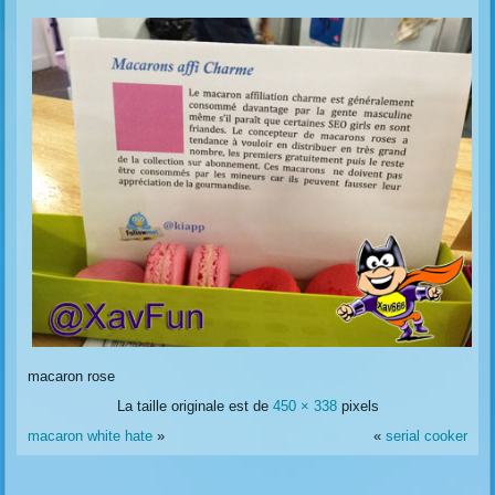
macaron rose
La taille originale est de
450 × 338
pixels
macaron white hate
»
«
serial cooker