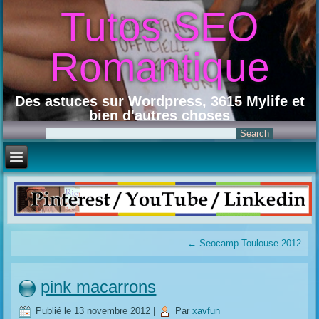
Tutos SEO
Romantique
Des astuces sur Wordpress, 3615 Mylife et
bien d'autres choses
←
Seocamp Toulouse 2012
pink macarrons
Publié le
13 novembre 2012
|
Par
xavfun