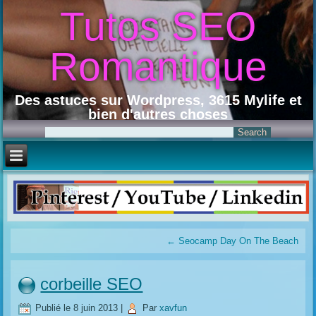
Tutos SEO
Romantique
Des astuces sur Wordpress, 3615 Mylife et
bien d'autres choses
←
Seocamp Day On The Beach
corbeille SEO
Publié le
8 juin 2013
|
Par
xavfun