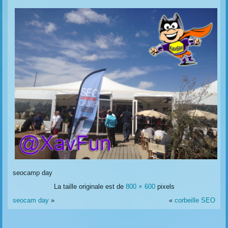
seocamp day
La taille originale est de
800 × 600
pixels
seocam day
»
«
corbeille SEO