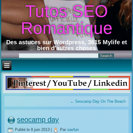
Tutos SEO
Romantique
Des astuces sur Wordpress, 3615 Mylife et
bien d'autres choses
←
Seocamp Day On The Beach
seocamp day
Publié le
8 juin 2013
|
Par
xavfun