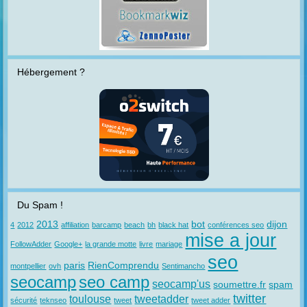
Hébergement ?
Du Spam !
2013
bot
dijon
4
2012
affiliation
barcamp
beach
bh
black hat
conférences seo
mise a jour
FollowAdder
Google+
la grande motte
livre
mariage
seo
paris
RienComprendu
montpellier
ovh
Sentimancho
seocamp
seo camp
seocamp'us
soumettre.fr
spam
twitter
toulouse
tweetadder
sécurité
teknseo
tweet
tweet adder