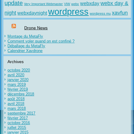
update
webx day &
webxday
Very Important Webmaster
VIW
webx
wordpress
night
xavfun
webxdaynight
wordpress mu
Drone News
Montage du MetaFly
Comment voler quand on est confiné ?
Déballage du MetaFly
Calendrier Xavdrone
Archives
octobre 2020
avril 2020
janvier 2020
mars 2019
février 2019
décembre 2018
août 2018
avril 2018
mars 2018
septembre 2017
février 2017
octobre 2016
juillet 2015
janvier 2015