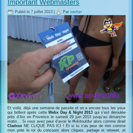
Important Webmasters
Publié le
7 juillet 2013
|
Par
xavfun
Et voilà, déjà une semaine de passée et on a encore tous les yeux
qui brillent après cette
Webx Day & Night 2013
qui s’est déroulée
près d’Aix en Provence le samedi 29 juin 2013 jusqu’au dimanche
matin… Si vous avez peur d’avoir le #kikitoutdur alors comme dirait
Cladxxx
NE CLIQUE PAS ICI ! Et si tu n’as peur de rien comme
mon pote le roi du concours alors cliques, partage et retweet, et