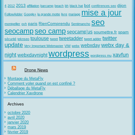
2013
bot
dijon
4
2012
affiliation
barcamp
beach
bh
black hat
conférences seo
mise a jour
FollowAdder
Google+
la grande motte
livre
mariage
seo
paris
RienComprendu
montpellier
ovh
Sentimancho
seocamp
seo camp
seocamp'us
soumettre.fr
spam
twitter
toulouse
tweetadder
sécurité
teknseo
tweet
tweet adder
update
webx day &
webxday
Very Important Webmaster
VIW
webx
wordpress
night
xavfun
webxdaynight
wordpress mu
Drone News
Montage du MetaFly
Comment voler quand on est confiné ?
Déballage du MetaFly
Calendrier Xavdrone
Archives
octobre 2020
avril 2020
janvier 2020
mars 2019
février 2019