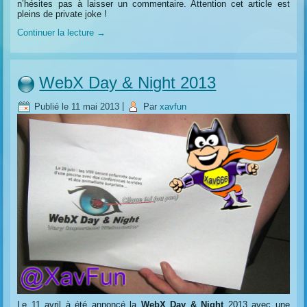
n’hésites pas à laisser un commentaire. Attention cet article est
pleins de private joke !
Continuer la lecture
→
WebX Day & Night 2013
Publié le
11 mai 2013
|
Par
xavfun
Le 11 avril à été annoncé la
WebX Day & Night
2013 avec une