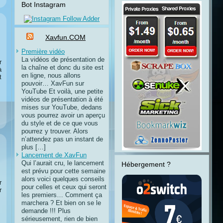
Bot Instagram
Xavfun.COM
Première vidéo
La vidéos de présentation de
r
la chaîne et donc du site est
à
en ligne, nous allons
t
pouvoir… XavFun sur
YouTube Et voilà, une petite
vidéos de présentation à été
mises sur YouTube, dedans
vous pourrez avoir un aperçu
du style et de ce que vous
pourrez y trouver. Alors
n’attendez pas un instant de
plus […]
Lancement de XavFun
Qui l’aurait cru, le lancement
Hébergement ?
est prévu pour cette semaine
alors voici quelques conseils
r
pour celles et ceux qui seront
r
les premiers… Comment ça
marchera ? Et bien on se le
demande !!! Plus
sérieusement, rien de bien