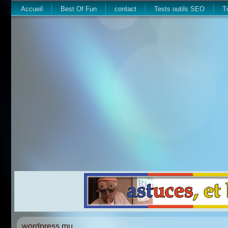
Accueil
Best Of Fun
contact
Tests outils SEO
T
wordpress mu