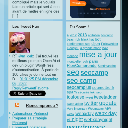
compliqué mais je voulais
faire un article qui sert à rien
avant de mettre en ligne des
[…]
Les Tweet Fun
Du Spam !
2013
4
2012
affiliation
barcamp
bot
beach
bh
black hat
dijon
conférences seo
FollowAdder
Google+
la grande motte
livre
mise a jour
RT
@m_ceb
: J'ai trouvé les
mariage
meilleurs prompts Open Ai et
paris
montpellier
ovh
dev un plugin WordPress
RienComprendu
Sentimancho
d'automatisation. À partir de
seo
seocamp
100 Likes je donne tout en
D…
01:01:25 PM décembre
seo camp
06, 2022
seocamp'us
soumettre.fr
Reply
Retweet
Favorite
spam
sécurité
teknseo
toulouse
tweetadder
tweet
update
twitter
tweet adder
Riencomprendu ?
Very Important Webmaster
VIW
webx day
webxday
Automatiser Pinterest
webx
Préparer sa stratégie
& night
webxdaynight
Pinterest
wordpress
Comment poster sur