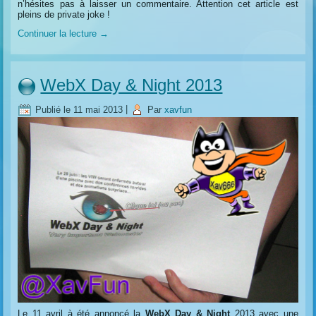
n’hésites pas à laisser un commentaire. Attention cet article est
pleins de private joke !
Continuer la lecture
→
WebX Day & Night 2013
Publié le
11 mai 2013
|
Par
xavfun
Le 11 avril à été annoncé la
WebX Day & Night
2013 avec une