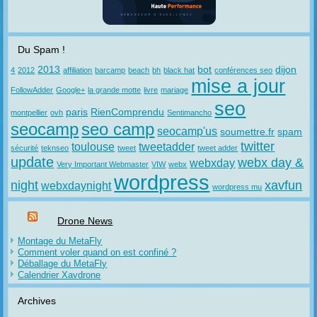
Du Spam !
2013
bot
dijon
4
2012
affiliation
barcamp
beach
bh
black hat
conférences seo
mise a jour
FollowAdder
Google+
la grande motte
livre
mariage
seo
paris
RienComprendu
montpellier
ovh
Sentimancho
seocamp
seo camp
seocamp'us
soumettre.fr
spam
twitter
toulouse
tweetadder
sécurité
teknseo
tweet
tweet adder
update
webx day &
webxday
Very Important Webmaster
VIW
webx
wordpress
night
xavfun
webxdaynight
wordpress mu
Drone News
Montage du MetaFly
Comment voler quand on est confiné ?
Déballage du MetaFly
Calendrier Xavdrone
Archives