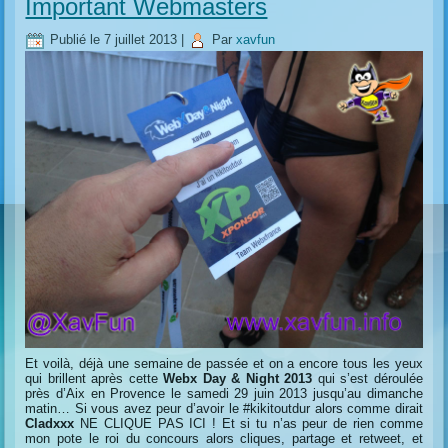
Important Webmasters
Publié le
7 juillet 2013
|
Par
xavfun
Et voilà, déjà une semaine de passée et on a encore tous les yeux
qui brillent après cette
Webx Day & Night 2013
qui s’est déroulée
près d’Aix en Provence le samedi 29 juin 2013 jusqu’au dimanche
matin… Si vous avez peur d’avoir le #kikitoutdur alors comme dirait
Cladxxx
NE CLIQUE PAS ICI ! Et si tu n’as peur de rien comme
mon pote le roi du concours alors cliques, partage et retweet, et