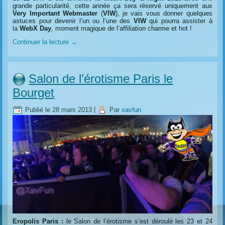
grande particularité, cette année ça sera réservé uniquement aux
Very Important Webmaster
(
VIW
), je vais vous donner quelques
astuces pour devenir l’un ou l’une des
VIW
qui pourra assister à
la
WebX Day
, moment magique de l’affiliation charme et hot !
Continuer la lecture
→
Salon de l’érotisme Paris le
Bourget
Publié le
28 mars 2013
|
Par
xavfun
Eropolis Paris :
le Salon de l’érotisme s’est déroulé les 23 et 24