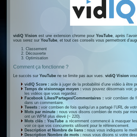
vidiQ Vision
est une extension chrome pour
YouTube
, après l’avo
vous serez sur
YouTube
, et tout ces conseils vous permettront d’aug
Classement
Découverte
Optimisation
Comment ça fonctionne ?
Le succès sur
YouTube
ne se limite pas aux vues.
vidiQ Vision
vous
vidIQ Score :
aide à juger de la probabilité d’une vidéo à êt
Temps de visionnage moyen :
vous pouvez désormais voir, p
les vidéos que vous regardez.
Facebook Likes/Partages/Commentaires :
voir combien de f
dans un commentaire.
Tweets :
voir combien de fois quelqu’un a partagé l’URL de vot
Mots par minute :
nous vous disons combien de mots par minut
ont un WPM plus élevé (~ 220).
Mots clés : YouTube
a récemment commencé à masquer les ha
voir ce que vos concurrents utilisent pour le référencement.
Description et Nombre de liens :
nous vous indiquons le meille
Description Nombre de mots :
nous vous disons si votre descr