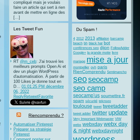
compliqué mais je voulais
faire un article qui sert à rien
avant de mettre en ligne des
[…]
Les Tweet Fun
Du Spam !
e
2013
4
2012
affiliation
barcamp
bot
beach
bh
black hat
dijon
conférences seo
FollowAdder
Google+
la grande motte
livre
mise a jour
RT
@m_ceb
: J'ai trouvé les
mariage
meilleurs prompts Open Ai et
paris
montpellier
ovh
dev un plugin WordPress
RienComprendu
Sentimancho
d'automatisation. À partir de
seo
seocamp
100 Likes je donne tout en
D…
01:01:25 PM décembre
seo camp
06, 2022
seocamp'us
soumettre.fr
Reply
Retweet
Favorite
o
spam
sécurité
teknseo
toulouse
tweetadder
tweet
update
twitter
tweet adder
Riencomprendu ?
Very Important Webmaster
VIW
webx day
z
webxday
Automatiser Pinterest
webx
Préparer sa stratégie
& night
webxdaynight
Pinterest
wordpress
Comment poster sur