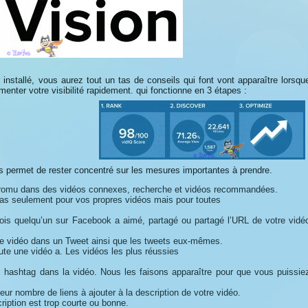
ir installé, vous aurez tout un tas de conseils qui font vont apparaître lorsqu
menter votre visibilité rapidement. qui fonctionne en 3 étapes :
 permet de rester concentré sur les mesures importantes à prendre.
re promu dans des vidéos connexes, recherche et vidéos recommandées.
as seulement pour vos propres vidéos mais pour toutes
ois quelqu’un sur Facebook a aimé, partagé ou partagé l’URL de votre vidé
re vidéo dans un Tweet ainsi que les tweets eux-mêmes.
e une vidéo a. Les vidéos les plus réussies
shtag dans la vidéo. Nous les faisons apparaître pour que vous puissie
ur nombre de liens à ajouter à la description de votre vidéo.
iption est trop courte ou bonne.