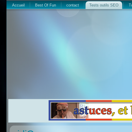
Accueil
Best Of Fun
contact
Tests outils SEO
T