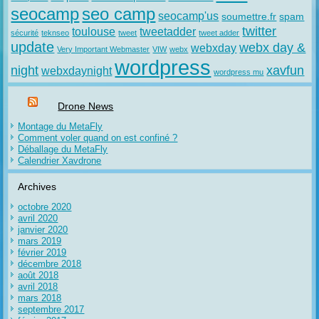
seocamp
seo camp
seocamp'us
soumettre.fr
spam
twitter
toulouse
tweetadder
sécurité
teknseo
tweet
tweet adder
update
webx day &
webxday
Very Important Webmaster
VIW
webx
wordpress
night
xavfun
webxdaynight
wordpress mu
Drone News
Montage du MetaFly
Comment voler quand on est confiné ?
Déballage du MetaFly
Calendrier Xavdrone
Archives
octobre 2020
avril 2020
janvier 2020
mars 2019
février 2019
décembre 2018
août 2018
avril 2018
mars 2018
septembre 2017