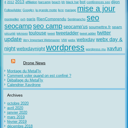
2013
bot
dijon
4
2012
affiliation
barcamp
beach
bh
black hat
conférences seo
mise a jour
FollowAdder
Google+
la grande motte
livre
mariage
seo
paris
RienComprendu
montpellier
ovh
Sentimancho
seocamp
seo camp
seocamp'us
soumettre.fr
spam
twitter
toulouse
tweetadder
sécurité
teknseo
tweet
tweet adder
update
webx day &
webxday
Very Important Webmaster
VIW
webx
wordpress
night
xavfun
webxdaynight
wordpress mu
Drone News
Montage du MetaFly
Comment voler quand on est confiné ?
Déballage du MetaFly
Calendrier Xavdrone
Archives
octobre 2020
avril 2020
janvier 2020
mars 2019
février 2019
décembre 2018