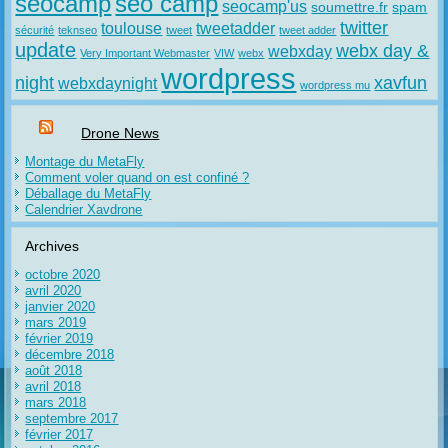
seocamp
seo camp
seocamp'us
soumettre.fr
spam
twitter
toulouse
tweetadder
sécurité
teknseo
tweet
tweet adder
update
webx day &
webxday
Very Important Webmaster
VIW
webx
wordpress
night
xavfun
webxdaynight
wordpress mu
Drone News
Montage du MetaFly
Comment voler quand on est confiné ?
Déballage du MetaFly
Calendrier Xavdrone
Archives
octobre 2020
avril 2020
janvier 2020
mars 2019
février 2019
décembre 2018
août 2018
avril 2018
mars 2018
septembre 2017
février 2017