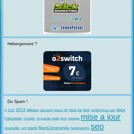
Hébergement ?
Du Spam !
2013
bot
dijon
4
2012
affiliation
barcamp
beach
bh
black hat
conférences seo
mise a jour
FollowAdder
Google+
la grande motte
livre
mariage
seo
paris
RienComprendu
montpellier
ovh
Sentimancho