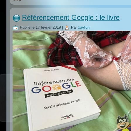
Référencement Google : le livre
Publié le
17 février 2019
|
Par
xavfun