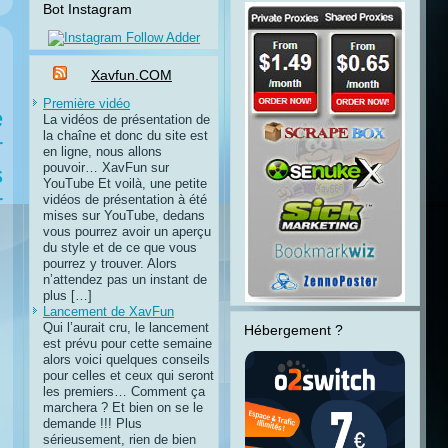
Bot Instagram
Xavfun.COM
Première vidéo
e
La vidéos de présentation de
la chaîne et donc du site est
r
en ligne, nous allons
pouvoir… XavFun sur
s
YouTube Et voilà, une petite
r
vidéos de présentation à été
mises sur YouTube, dedans
vous pourrez avoir un aperçu
du style et de ce que vous
pourrez y trouver. Alors
n’attendez pas un instant de
plus […]
Lancement de XavFun
Qui l’aurait cru, le lancement
Hébergement ?
est prévu pour cette semaine
alors voici quelques conseils
pour celles et ceux qui seront
les premiers… Comment ça
marchera ? Et bien on se le
demande !!! Plus
sérieusement, rien de bien