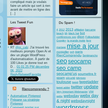
compliqué mais je voulais
faire un article qui sert à rien
avant de mettre en ligne des
[…]
Les Tweet Fun
Du Spam !
2013
4
2012
affiliation
barcamp
bot
beach
bh
black hat
dijon
conférences seo
FollowAdder
s
Google+
la grande motte
livre
e
mise a jour
à
RT
@m_ceb
: J'ai trouvé les
mariage
meilleurs prompts Open Ai et
paris
montpellier
ovh
dev un plugin WordPress
RienComprendu
Sentimancho
d'automatisation. À partir de
seo
seocamp
100 Likes je donne tout en
D…
01:01:25 PM décembre
seo camp
06, 2022
seocamp'us
soumettre.fr
Reply
Retweet
Favorite
spam
sécurité
teknseo
toulouse
tweetadder
tweet
update
twitter
tweet adder
Riencomprendu ?
Very Important Webmaster
VIW
webx day
webxday
Automatiser Pinterest
webx
Préparer sa stratégie
& night
webxdaynight
Pinterest
wordpress
Comment poster sur