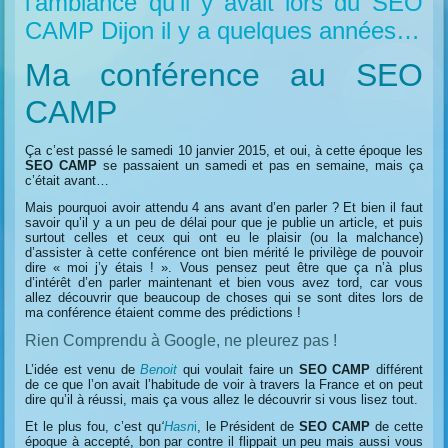
l’ambiance qu’il y avait lors du SEO
CAMP Dijon il y a quelques années…
Ma conférence au SEO
CAMP
Ça c’est passé le samedi 10 janvier 2015, et oui, à cette époque les
SEO CAMP
se passaient un samedi et pas en semaine, mais ça
c’était avant…
Mais pourquoi avoir attendu 4 ans avant d’en parler ? Et bien il faut
savoir qu’il y a un peu de délai pour que je publie un article, et puis
surtout celles et ceux qui ont eu le plaisir (ou la malchance)
d’assister à cette conférence ont bien mérité le privilège de pouvoir
dire « moi j’y étais ! ». Vous pensez peut être que ça n’à plus
d’intérêt d’en parler maintenant et bien vous avez tord, car vous
allez découvrir que beaucoup de choses qui se sont dites lors de
ma conférence étaient comme des prédictions !
Rien Comprendu à Google, ne pleurez pas !
L’idée est venu de
Benoit
qui voulait faire un
SEO CAMP
différent
de ce que l’on avait l’habitude de voir à travers la France et on peut
dire qu’il à réussi, mais ça vous allez le découvrir si vous lisez tout.
Et le plus fou, c’est qu
‘
Hasn
i
, le Président de
SEO CAMP
de cette
époque à accepté, bon par contre il flippait un peu mais aussi vous