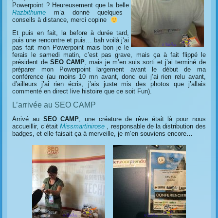
Powerpoint ? Heureusement que la belle
Razbithume
m’a donné quelques
conseils à distance, merci copine
Et puis en fait, la before à durée tard,
puis une rencontre et puis… bah voilà j’ai
pas fait mon Powerpoint mais bon je le
ferais le samedi matin, c’est pas grave, mais ça à fait flippé le
président de
SEO CAMP
, mais je m’en suis sorti et j’ai terminé de
préparer mon Powerpoint largement avant le début de ma
conférence (au moins 10 mn avant, donc oui j’ai rien relu avant,
d’ailleurs j’ai rien écris, j’ais juste mis des photos que j’allais
commenté en direct live histoire que ce soit Fun).
L’arrivée au SEO CAMP
Arrivé au
SEO CAMP
, une créature de rêve était là pour nous
accueillir, c’était
Missmartinirose
, responsable de la distribution des
badges, et elle faisait ça à merveille, je m’en souviens encore…