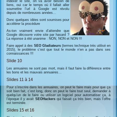
indexer le site, on va avoir besoin de
liens, oui car le temps où il fallait aller
soumettre l’url à Google est révolu
depuis de nombreuses années…
Donc quelques idées sont soumises pour
accélérer la procédure
As-ton vraiment envie d’attendre que
Google découvre votre site par hasard ?
La réponse à été unanime : NON, NON et NON !!!
Faire appel à des
SEO Gladiateurs
(termes technique très utilisé en
2015), le problème c’est que tout le monde n’en a pas dans ses
connaissances !!!
Slide 10
Les annuaires ne sont pas mort, mais il faut faire la différence entre
les bons et les mauvais annuaires…
Slides 11 à 14
Pour s’inscrire dans les annuaires, on peut le faire mais pour que ça
soit bien fait, c’est long, donc on peut le faire tout seul, demander à
quelqu’un de le faire ou utiliser un logiciel pour automatiser ça, à
l’époque il y avait
SEOHackers
qui faisait ça très bien, mais l’offre
est terminée.
Slides 15 et 16