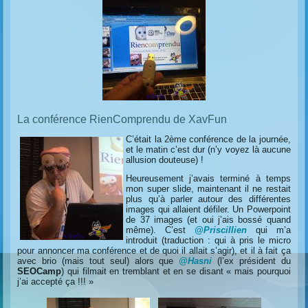
La conférence RienComprendu de XavFun
C’était la 2ème conférence de la journée,
et le matin c’est dur (n’y voyez là aucune
allusion douteuse) !
Heureusement j’avais terminé à temps
mon super slide, maintenant il ne restait
plus qu’à parler autour des différentes
images qui allaient défiler. Un Powerpoint
de 37 images (et oui j’ais bossé quand
même). C’est
@Priscillien
qui m’a
introduit (traduction : qui à pris le micro
pour annoncer ma conférence et de quoi il allait s’agir), et il à fait ça
avec brio (mais tout seul) alors que
@Hasni
(l’ex président du
SEOCamp
) qui filmait en tremblant et en se disant « mais pourquoi
j’ai accepté ça !!! »