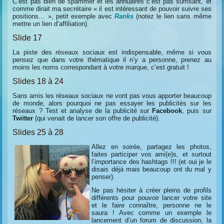
C’est pas bien de spammer et les annuaires c’est pas suffisant, et
comme dirait ma secrétaire « il est intéressant de pouvoir suivre ses
positions… », petit exemple avec
Ranks
(notez le lien sans même
mettre un lien d’affiliation).
Slide 17
La piste des réseaux sociaux est indispensable, même si vous
pensez que dans votre thématique il n’y a personne, prenez au
moins les noms correspondant à votre marque, c’est gratuit !
Slides 18 à 24
Sans amis les réseaux sociaux ne vont pas vous apporter beaucoup
de monde, alors pourquoi ne pas essayer les publicités sur les
réseaux ? Test et analyse de la publicité sur
Facebook
, puis sur
Twitter
(qui venait de lancer son offre de publicité).
Slides 25 à 28
Allez en soirée, partagez les photos,
faites participer vos ami(e)s, et surtout
l’importance des hashtags !!! (et oui je le
disais déjà mais beaucoup ont du mal y
penser).
Ne pas hésiter à créer pleins de profils
différents pour pouvoir lancer votre site
et le faire connaître, personne ne le
saura ! Avec comme un exemple le
lancement d’un forum de discussion, la