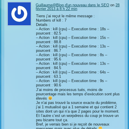
Guillaume@Blog d'un nouveau dans le SEO
on
28
février 2013 à 8 h 22 min
Tiens j’ai reçut le même message :
Numbers of kill : 7
Details :
– Action : kill (cpu) – Execution time : 18s –
pourcent : 82.5
– Action : kill (cpu) – Execution time : 15s –
pourcent : 88.8
– Action : kill (cpu) – Execution time : 13s –
pourcent : 86.7
– Action : kill (cpu) – Execution time : 8s –
pourcent : 95.6
– Action : kill (cpu) – Execution time : 13s –
pourcent : 84.5
– Action : kill (cpu) – Execution time : 64s –
pourcent : 63.1
– Action : kill (cpu) – Execution time : 9s –
pourcent : 90.6
J’ai moins de processus tués, moins de
pourcentage mais les temps d’exécution sont plus
élevés
Je n’ai pas trouvé la source exacte du problème,
j’ai 1 mutualisé qui a 1 semaine et qui contient 2
sites dont un qui n’a que 2 pages pour le moment.
Et l’autre c’est un worpdress du coup je trouve un
peu bizarre tout ça.
Bref, je verrais bien si je reçoit de nouveaux
messages mais avec plus de détails