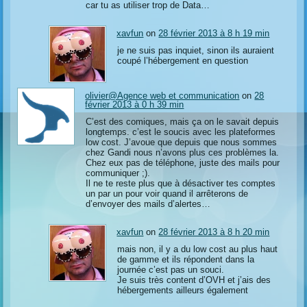
car tu as utiliser trop de Data…
xavfun
on
28 février 2013 à 8 h 19 min
je ne suis pas inquiet, sinon ils auraient
coupé l’hébergement en question
olivier@Agence web et communication
on
28
février 2013 à 0 h 39 min
C’est des comiques, mais ça on le savait depuis
longtemps. c’est le soucis avec les plateformes
low cost. J’avoue que depuis que nous sommes
chez Gandi nous n’avons plus ces problèmes la.
Chez eux pas de téléphone, juste des mails pour
communiquer ;).
Il ne te reste plus que à désactiver tes comptes
un par un pour voir quand il arrêterons de
d’envoyer des mails d’alertes…
xavfun
on
28 février 2013 à 8 h 20 min
mais non, il y a du low cost au plus haut
de gamme et ils répondent dans la
journée c’est pas un souci.
Je suis très content d’OVH et j’ais des
hébergements ailleurs également