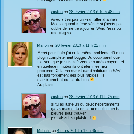
xavfun
on
28 février 2013 à 10 h 48 min
Avec 7 t’es pas un vrai Killer ahahhah
Moi j’ai quand même vérifié si j’avais pas
oublié de mettre à jour un WordPress ou
des plugins
Marion
on
28 février 2013 à 11 h 22 min
Merci pour l’info j’ai eu le même problème dû a un
plugin complétement buggé. Du coup pareil que
toi, sauf que je suis allé vers le numéro payant, et
en quelque minutes ils ont identifiés mon
problème. Cela ma surprit car d’habitude le SAV
est pas forcément des plus rapides. ils
s’améliorent et ca fait du bien
Au plaisir.
xavfun
on
28 février 2013 à 11 h 25 min
si tu as juste un ou deux hébergements
ça va mais si tu en as une collection tu
pleures pour trouver
ps : oh oui au plaisir !!!
Mirhahil
on
4 mars 2013 à 17 h 45 min