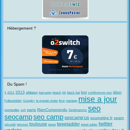
Hébergement ?
Du Spam !
2013
bot
dijon
4
2012
affiliation
barcamp
beach
bh
black hat
conférences seo
mise a jour
FollowAdder
Google+
la grande motte
livre
mariage
seo
paris
RienComprendu
montpellier
ovh
Sentimancho
seocamp
seo camp
seocamp'us
soumettre.fr
spam
twitter
toulouse
tweetadder
sécurité
teknseo
tweet
tweet adder