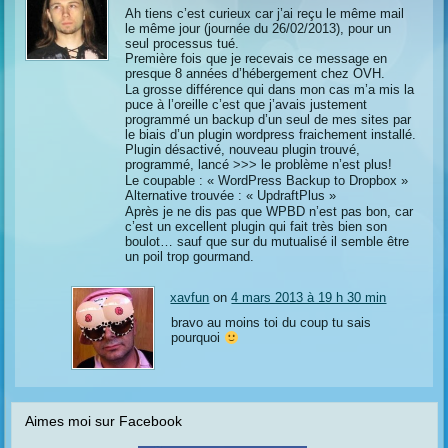
Ah tiens c’est curieux car j’ai reçu le même mail
le même jour (journée du 26/02/2013), pour un
seul processus tué.
Première fois que je recevais ce message en
presque 8 années d’hébergement chez OVH.
La grosse différence qui dans mon cas m’a mis la
puce à l’oreille c’est que j’avais justement
programmé un backup d’un seul de mes sites par
le biais d’un plugin wordpress fraichement installé.
Plugin désactivé, nouveau plugin trouvé,
programmé, lancé >>> le problème n’est plus!
Le coupable : « WordPress Backup to Dropbox »
Alternative trouvée : « UpdraftPlus »
Après je ne dis pas que WPBD n’est pas bon, car
c’est un excellent plugin qui fait très bien son
boulot… sauf que sur du mutualisé il semble être
un poil trop gourmand.
xavfun
on
4 mars 2013 à 19 h 30 min
bravo au moins toi du coup tu sais
pourquoi
Aimes moi sur Facebook