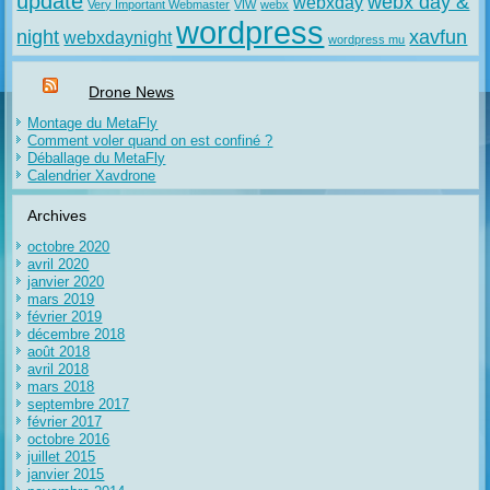
update
webx day &
webxday
Very Important Webmaster
VIW
webx
wordpress
night
xavfun
webxdaynight
wordpress mu
Drone News
Montage du MetaFly
Comment voler quand on est confiné ?
Déballage du MetaFly
Calendrier Xavdrone
Archives
octobre 2020
avril 2020
janvier 2020
mars 2019
février 2019
décembre 2018
août 2018
avril 2018
mars 2018
septembre 2017
février 2017
octobre 2016
juillet 2015
janvier 2015