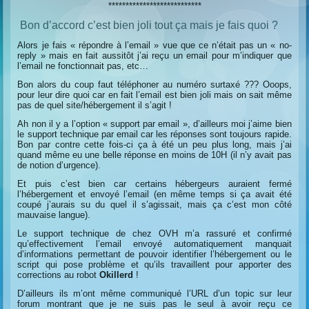
***************************
Bon d’accord c’est bien joli tout ça mais je fais quoi ?
Alors je fais « répondre à l’email » vue que ce n’était pas un « no-
reply » mais en fait aussitôt j’ai reçu un email pour m’indiquer que
l’email ne fonctionnait pas, etc…
Bon alors du coup faut téléphoner au numéro surtaxé ??? Ooops,
pour leur dire quoi car en fait l’email est bien joli mais on sait même
pas de quel site/hébergement il s’agit !
Ah non il y a l’option « support par email », d’ailleurs moi j’aime bien
le support technique par email car les réponses sont toujours rapide.
Bon par contre cette fois-ci ça à été un peu plus long, mais j’ai
quand même eu une belle réponse en moins de 10H (il n’y avait pas
de notion d’urgence).
Et puis c’est bien car certains hébergeurs auraient fermé
l’hébergement et envoyé l’email (en même temps si ça avait été
coupé j’aurais su du quel il s’agissait, mais ça c’est mon côté
mauvaise langue).
Le support technique de chez OVH m’a rassuré et confirmé
qu’effectivement l’email envoyé automatiquement manquait
d’informations permettant de pouvoir identifier l’hébergement ou le
script qui pose problème et qu’ils travaillent pour apporter des
corrections au robot
Okillerd
!
D’ailleurs ils m’ont même communiqué l’URL d’un topic sur leur
forum montrant que je ne suis pas le seul à avoir reçu ce