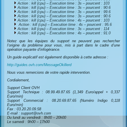
Action : kill (cpu) – Execution time : 3s – pourcent : 103
Action : kill (cpu) – Execution time : 3s – pourcent : 90.6
Action : kill (cpu) – Execution time : 3s – pourcent : 99.6
Action : kill (cpu) – Execution time : 3s – pourcent : 90.6
Action : kill (cpu) – Execution time : 4s – pourcent : 103
Action : kill (cpu) – Execution time : 4s – pourcent : 95.6
Action : kill (cpu) – Execution time : 3s – pourcent : 114
Action : kill (cpu) – Execution time : 4s – pourcent : 91.0
Notez que les équipes du support ne peuvent pas rechercher
l’origine du problème pour vous, mis à part dans le cadre d’une
opération payante d’infogérance.
Un guide explicatif est également disponible à cette adresse :
http://guides.ovh.com/MessageOkillerd
Nous vous remercions de votre rapide intervention.
Cordialement,
Support Client OVH
Support Technique : 08.99.49.87.65 (1,349 Euro/appel + 0,337
Euro/min)
Support Commercial : 08.20.69.87.65 (Numéro Indigo 0,118
Euro/min)
Fax : 03.20.20.09.58
E-mail : support@ovh.com
Du lundi au vendredi : 8h00 – 20h00
Le samedi : 9h00 – 17h00