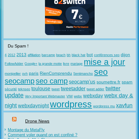
Du Spam !
2013
bot
dijon
4
2012
affiliation
barcamp
beach
bh
black hat
conférences seo
mise a jour
FollowAdder
Google+
la grande motte
livre
mariage
seo
paris
RienComprendu
montpellier
ovh
Sentimancho
seocamp
seo camp
seocamp'us
soumettre.fr
spam
twitter
toulouse
tweetadder
sécurité
teknseo
tweet
tweet adder
update
webx day &
webxday
Very Important Webmaster
VIW
webx
wordpress
night
xavfun
webxdaynight
wordpress mu
Drone News
Montage du MetaFly
Comment voler quand on est confiné ?