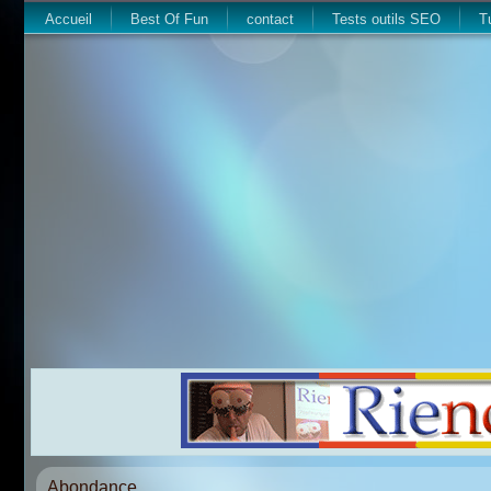
Accueil
Best Of Fun
contact
Tests outils SEO
T
Abondance