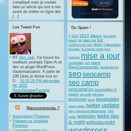
compliqué mais je voulais
faire un article qui sert à rien
avant de mettre en ligne des
[…]
Les Tweet Fun
Du Spam !
2013
4
2012
affiliation
barcamp
bot
beach
bh
black hat
dijon
conférences seo
FollowAdder
Google+
la grande motte
livre
mise a jour
RT
@m_ceb
: J'ai trouvé les
mariage
meilleurs prompts Open Ai et
paris
montpellier
ovh
dev un plugin WordPress
RienComprendu
Sentimancho
d'automatisation. À partir de
seo
seocamp
100 Likes je donne tout en
D…
01:01:25 PM décembre
seo camp
06, 2022
seocamp'us
soumettre.fr
Reply
Retweet
Favorite
spam
sécurité
teknseo
toulouse
tweetadder
tweet
update
twitter
tweet adder
Riencomprendu ?
Very Important Webmaster
VIW
webx day
webxday
Automatiser Pinterest
webx
Préparer sa stratégie
& night
webxdaynight
Pinterest
wordpress
Comment poster sur