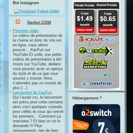
Bot Instagram
Xavfun.COM
Première vidéo
t
La vidéos de présentation de
la chaîne et donc du site est
s
en ligne, nous allons
pouvoir… XavFun sur
a
YouTube Et voilà, une petite
s
vidéos de présentation à été
mises sur YouTube, dedans
e
vous pourrez avoir un aperçu
du style et de ce que vous
z
pourrez y trouver. Alors
n’attendez pas un instant de
e
plus […]
z
Lancement de XavFun
Qui l’aurait cru, le lancement
Hébergement ?
,
est prévu pour cette semaine
alors voici quelques conseils
s
pour celles et ceux qui seront
les premiers… Comment ça
marchera ? Et bien on se le
demande !!! Plus
sérieusement, rien de bien