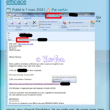
efficace
Publié le
7 mars 2018
|
Par
xavfun
Qui
n’a
jamais reçu d’email frauduleux (je ne parle pas de spam mais bien