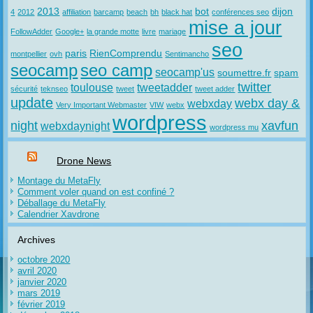
2013
bot
dijon
4
2012
affiliation
barcamp
beach
bh
black hat
conférences seo
mise a jour
FollowAdder
Google+
la grande motte
livre
mariage
seo
paris
RienComprendu
montpellier
ovh
Sentimancho
seocamp
seo camp
seocamp'us
soumettre.fr
spam
twitter
toulouse
tweetadder
sécurité
teknseo
tweet
tweet adder
update
webx day &
webxday
Very Important Webmaster
VIW
webx
wordpress
night
xavfun
webxdaynight
wordpress mu
Drone News
Montage du MetaFly
Comment voler quand on est confiné ?
Déballage du MetaFly
Calendrier Xavdrone
Archives
octobre 2020
avril 2020
janvier 2020
mars 2019
février 2019