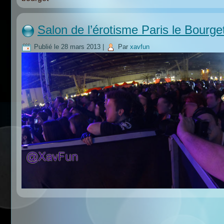
Salon de l’érotisme Paris le Bourge
Publié le
28 mars 2013
|
Par
xavfun