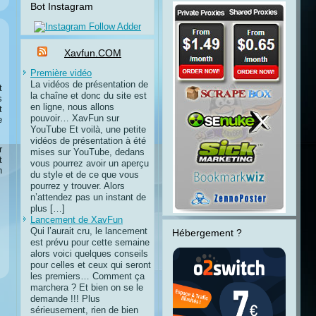
Bot Instagram
Xavfun.COM
Première vidéo
La vidéos de présentation de
t
la chaîne et donc du site est
s
en ligne, nous allons
t
pouvoir… XavFun sur
e
YouTube Et voilà, une petite
vidéos de présentation à été
r
mises sur YouTube, dedans
t
vous pourrez avoir un aperçu
n
du style et de ce que vous
pourrez y trouver. Alors
n’attendez pas un instant de
plus […]
Lancement de XavFun
Qui l’aurait cru, le lancement
Hébergement ?
est prévu pour cette semaine
alors voici quelques conseils
pour celles et ceux qui seront
les premiers… Comment ça
marchera ? Et bien on se le
demande !!! Plus
sérieusement, rien de bien