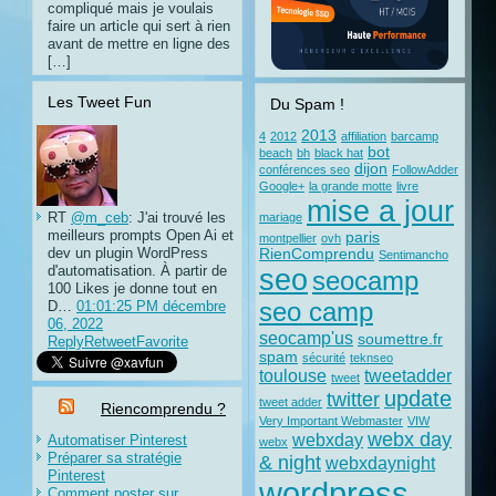
compliqué mais je voulais
faire un article qui sert à rien
avant de mettre en ligne des
[…]
Les Tweet Fun
Du Spam !
2013
4
2012
affiliation
barcamp
bot
beach
bh
black hat
dijon
conférences seo
FollowAdder
Google+
la grande motte
livre
mise a jour
RT
@m_ceb
: J'ai trouvé les
mariage
meilleurs prompts Open Ai et
paris
montpellier
ovh
dev un plugin WordPress
RienComprendu
Sentimancho
d'automatisation. À partir de
seo
seocamp
100 Likes je donne tout en
D…
01:01:25 PM décembre
seo camp
06, 2022
seocamp'us
soumettre.fr
Reply
Retweet
Favorite
spam
sécurité
teknseo
toulouse
tweetadder
tweet
update
twitter
tweet adder
Riencomprendu ?
Very Important Webmaster
VIW
webx day
webxday
Automatiser Pinterest
webx
Préparer sa stratégie
& night
webxdaynight
Pinterest
wordpress
Comment poster sur