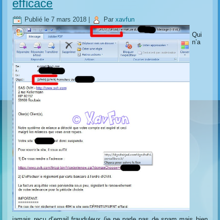
efficace
Publié le
7 mars 2018
|
Par
xavfun
Qui
n’a
jamais reçu d’email frauduleux (je ne parle pas de spam mais bien