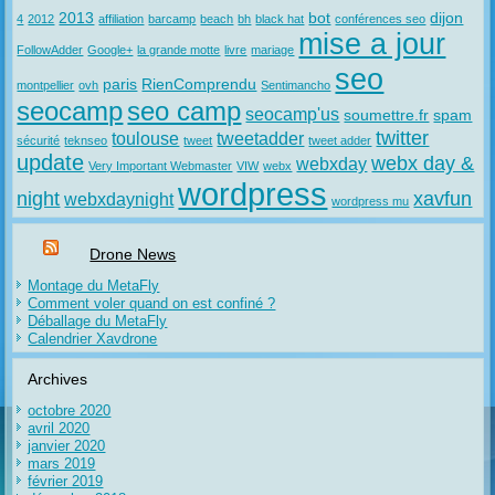
2013
bot
dijon
4
2012
affiliation
barcamp
beach
bh
black hat
conférences seo
mise a jour
FollowAdder
Google+
la grande motte
livre
mariage
seo
paris
RienComprendu
montpellier
ovh
Sentimancho
seocamp
seo camp
seocamp'us
soumettre.fr
spam
twitter
toulouse
tweetadder
sécurité
teknseo
tweet
tweet adder
update
webx day &
webxday
Very Important Webmaster
VIW
webx
wordpress
night
xavfun
webxdaynight
wordpress mu
Drone News
Montage du MetaFly
Comment voler quand on est confiné ?
Déballage du MetaFly
Calendrier Xavdrone
Archives
octobre 2020
avril 2020
janvier 2020
mars 2019
février 2019