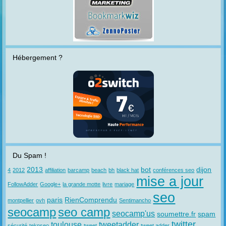
Hébergement ?
Du Spam !
2013
bot
dijon
4
2012
affiliation
barcamp
beach
bh
black hat
conférences seo
mise a jour
FollowAdder
Google+
la grande motte
livre
mariage
seo
paris
RienComprendu
montpellier
ovh
Sentimancho
seocamp
seo camp
seocamp'us
soumettre.fr
spam
twitter
toulouse
tweetadder
sécurité
teknseo
tweet
tweet adder