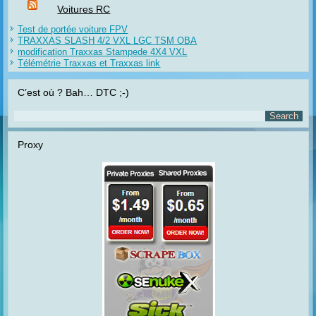
Voitures RC
Test de portée voiture FPV
TRAXXAS SLASH 4/2 VXL LGC TSM OBA
modification Traxxas Stampede 4X4 VXL
Télémétrie Traxxas et Traxxas link
C’est où ? Bah… DTC ;-)
Proxy