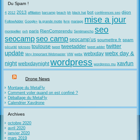
Du Spam !
2013
bot
dijon
4
2012
affiliation
barcamp
beach
bh
black hat
conférences seo
mise a jour
FollowAdder
Google+
la grande motte
livre
mariage
seo
paris
RienComprendu
montpellier
ovh
Sentimancho
seocamp
seo camp
seocamp'us
soumettre.fr
spam
twitter
toulouse
tweetadder
sécurité
teknseo
tweet
tweet adder
update
webx day &
webxday
Very Important Webmaster
VIW
webx
wordpress
night
xavfun
webxdaynight
wordpress mu
Drone News
Montage du MetaFly
Comment voler quand on est confiné ?
Déballage du MetaFly
Calendrier Xavdrone
Archives
octobre 2020
avril 2020
janvier 2020
mars 2019