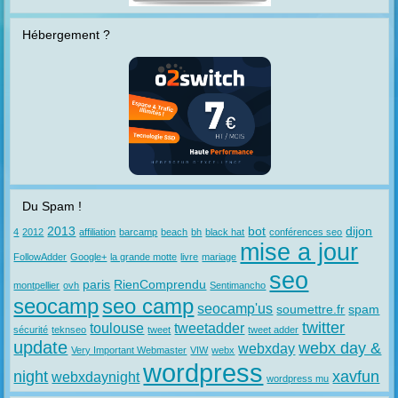
Hébergement ?
Du Spam !
2013
bot
dijon
4
2012
affiliation
barcamp
beach
bh
black hat
conférences seo
mise a jour
FollowAdder
Google+
la grande motte
livre
mariage
seo
paris
RienComprendu
montpellier
ovh
Sentimancho
seocamp
seo camp
seocamp'us
soumettre.fr
spam
twitter
toulouse
tweetadder
sécurité
teknseo
tweet
tweet adder
update
webx day &
webxday
Very Important Webmaster
VIW
webx
wordpress
night
xavfun
webxdaynight
wordpress mu