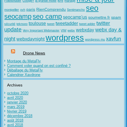
FollowAdder
Google+
la grande motte
livre
mariage
seo
paris
RienComprendu
montpellier
ovh
Sentimancho
seocamp
seo camp
seocamp'us
soumettre.fr
spam
twitter
toulouse
tweetadder
sécurité
teknseo
tweet
tweet adder
update
webx day &
webxday
Very Important Webmaster
VIW
webx
wordpress
night
xavfun
webxdaynight
wordpress mu
Drone News
Montage du MetaFly
Comment voler quand on est confiné ?
Déballage du MetaFly
Calendrier Xavdrone
Archives
octobre 2020
avril 2020
janvier 2020
mars 2019
février 2019
décembre 2018
août 2018
avril 2018