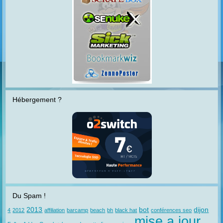
Hébergement ?
Du Spam !
2013
bot
dijon
4
2012
affiliation
barcamp
beach
bh
black hat
conférences seo
mise a jour